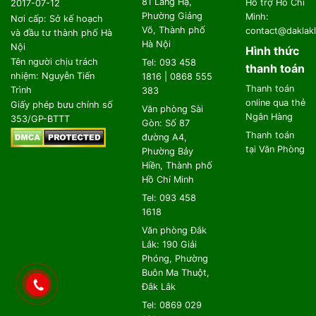
81 Láng Hạ,
Hỗ trợ Hồ Chí
2017-07-12
Phường Giảng
Minh:
Nơi cấp: Sở kế hoạch
Võ, Thành phố
contact@daklakl
và đầu tư thành phố Hà
Hà Nội
Nội
Hình thức
Tên người chịu trách
Tel: 093 458
thanh toán
nhiệm: Nguyễn Tiến
1816 | 0868 555
Thanh toán
Trình
383
online qua thẻ
Giấy phép bưu chính số
Văn phòng Sài
Ngân Hàng
353/GP-BTTT
Gòn: Số 87
Thanh toán
đường A4,
tại Văn Phòng
Phường Bảy
Hiền, Thành phố
Hồ Chí Minh
Tel: 093 458
1618
Văn phòng Đắk
Lắk: 190 Giải
Phóng, Phường
Buôn Ma Thuột,
Đắk Lắk
Tel: 0869 029