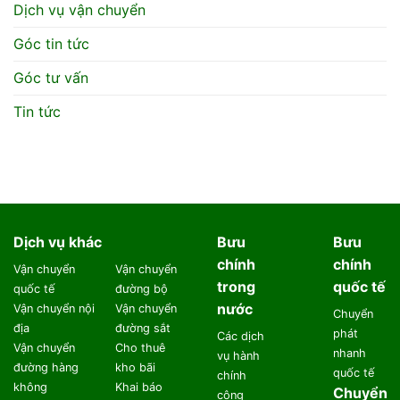
Dịch vụ vận chuyển
Góc tin tức
Góc tư vấn
Tin tức
Dịch vụ khác
Bưu
Bưu
chính
chính
Vận chuyển
Vận chuyển
trong
quốc tế
quốc tế
đường bộ
nước
Vận chuyển nội
Vận chuyển
Chuyển
địa
đường sắt
phát
Các dịch
Vận chuyển
Cho thuê
nhanh
vụ hành
đường hàng
kho bãi
quốc tế
chính
không
Khai báo
Chuyển
công