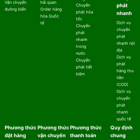
Vận chuyển
hải quan
phát
Chuyển
đường biển
Order hàng
phát hỏa
nhanh
hóa Quốc
tốc
Dịch vụ
tế
Chuyển
chuyển
phát
phát
nhanh
nhanh nội
trong
địa
nước
Dịch vụ
Chuyển
phát
phát tiết
hàng thu
kiệm
tiền
(COD)
Dịch vụ
chuyển
phát
nhanh
quốc tế
Phương thức
Phương thức
Phương thức
Quy định
đặt hàng
vận chuyển
thanh toán
chung