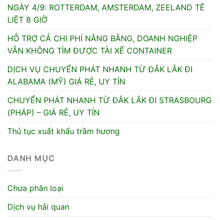
NGÀY 4/9: ROTTERDAM, AMSTERDAM, ZEELAND TÊ
LIỆT 8 GIỜ
HỖ TRỢ CẢ CHI PHÍ NÂNG BẰNG, DOANH NGHIỆP
VẪN KHÔNG TÌM ĐƯỢC TÀI XẾ CONTAINER
DỊCH VỤ CHUYỂN PHÁT NHANH TỪ ĐẮK LẮK ĐI
ALABAMA (MỸ) GIÁ RẺ, UY TÍN
CHUYỂN PHÁT NHANH TỪ ĐẮK LẮK ĐI STRASBOURG
(PHÁP) – GIÁ RẺ, UY TÍN
Thủ tục xuất khẩu trầm hương
DANH MỤC
Chưa phân loại
Dịch vụ hải quan