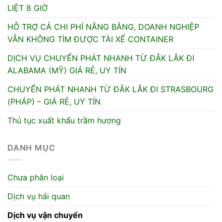
LIỆT 8 GIỜ
HỖ TRỢ CẢ CHI PHÍ NÂNG BẰNG, DOANH NGHIỆP
VẪN KHÔNG TÌM ĐƯỢC TÀI XẾ CONTAINER
DỊCH VỤ CHUYỂN PHÁT NHANH TỪ ĐẮK LẮK ĐI
ALABAMA (MỸ) GIÁ RẺ, UY TÍN
CHUYỂN PHÁT NHANH TỪ ĐẮK LẮK ĐI STRASBOURG
(PHÁP) – GIÁ RẺ, UY TÍN
Thủ tục xuất khẩu trầm hương
DANH MỤC
Chưa phân loại
Dịch vụ hải quan
Dịch vụ vận chuyển