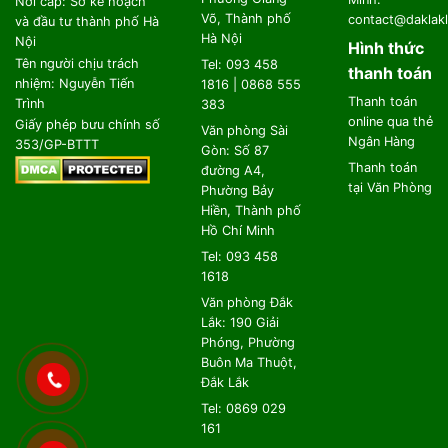
Nơi cấp: Sở kế hoạch
Võ, Thành phố
contact@daklakl
và đầu tư thành phố Hà
Hà Nội
Nội
Hình thức
Tên người chịu trách
Tel: 093 458
thanh toán
nhiệm: Nguyễn Tiến
1816 | 0868 555
Thanh toán
Trình
383
online qua thẻ
Giấy phép bưu chính số
Văn phòng Sài
Ngân Hàng
353/GP-BTTT
Gòn: Số 87
Thanh toán
đường A4,
tại Văn Phòng
Phường Bảy
Hiền, Thành phố
Hồ Chí Minh
Tel: 093 458
1618
Văn phòng Đắk
Lắk: 190 Giải
Phóng, Phường
Buôn Ma Thuột,
Đắk Lắk
Tel: 0869 029
161