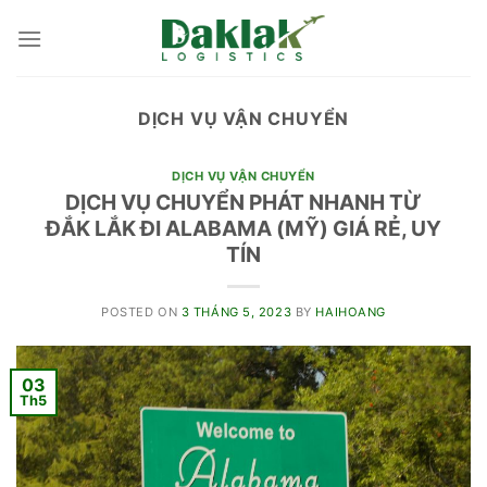
Skip
to
content
DỊCH VỤ VẬN CHUYỂN
DỊCH VỤ VẬN CHUYỂN
DỊCH VỤ CHUYỂN PHÁT NHANH TỪ
ĐẮK LẮK ĐI ALABAMA (MỸ) GIÁ RẺ, UY
TÍN
POSTED ON
3 THÁNG 5, 2023
BY
HAIHOANG
03
Th5