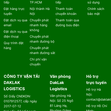
tiếp
TP.HCM
tiếp
sử dụng
Đặt hàng trực
Nội thành Hà
Thanh toán
Chính sách
tuyến
Nội
chuyển khoản
bảo mật
Đặt dịch vụ qua
Chuyển phát
Thanh toán qua
email
nhanh hàng
đường bưu điện
không
Đặt dịch vụ qua
điện thoại
Chuyển phát
nhanh đường bộ
Quy trình đặt
hàng
Chuyển phát
nhanh đường sắt
Chi phí vận
chuyển
CÔNG TY VẬN TẢI
Văn phòng
Hỗ trợ
DAKLAK
DakLak
trực tuyến
LOGISTICS
Logistics
Hỗ trợ Hà
Nội:
Văn phòng Hà
Số Giấy CNĐKDN:
contact@daklakl
Nội: Số 25 Ngõ
0107912577, cấp ngày
81 Láng Hạ,
Hỗ trợ Hồ Chí
2017-07-12
Phường Giảng
Minh: