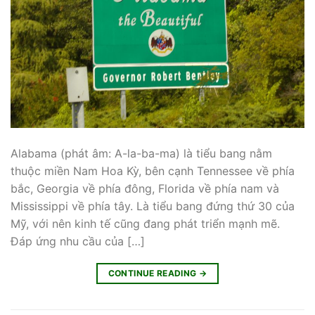
Alabama (phát âm: A-la-ba-ma) là tiểu bang nằm
thuộc miền Nam Hoa Kỳ, bên cạnh Tennessee về phía
bắc, Georgia về phía đông, Florida về phía nam và
Mississippi về phía tây. Là tiểu bang đứng thứ 30 của
Mỹ, với nên kinh tế cũng đang phát triển mạnh mẽ.
Đáp ứng nhu cầu của […]
CONTINUE READING
→