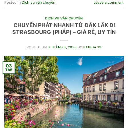
Posted in
Dịch vụ vận chuyển
Leave a comment
DỊCH VỤ VẬN CHUYỂN
CHUYỂN PHÁT NHANH TỪ ĐẮK LẮK ĐI
STRASBOURG (PHÁP) – GIÁ RẺ, UY TÍN
POSTED ON
3 THÁNG 5, 2023
BY
HAIHOANG
03
Th5