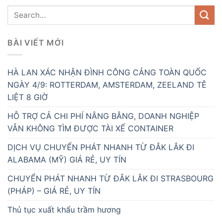
BÀI VIẾT MỚI
HÀ LAN XÁC NHẬN ĐÌNH CÔNG CẢNG TOÀN QUỐC
NGÀY 4/9: ROTTERDAM, AMSTERDAM, ZEELAND TÊ
LIỆT 8 GIỜ
HỖ TRỢ CẢ CHI PHÍ NÂNG BẰNG, DOANH NGHIỆP
VẪN KHÔNG TÌM ĐƯỢC TÀI XẾ CONTAINER
DỊCH VỤ CHUYỂN PHÁT NHANH TỪ ĐẮK LẮK ĐI
ALABAMA (MỸ) GIÁ RẺ, UY TÍN
CHUYỂN PHÁT NHANH TỪ ĐẮK LẮK ĐI STRASBOURG
(PHÁP) – GIÁ RẺ, UY TÍN
Thủ tục xuất khẩu trầm hương