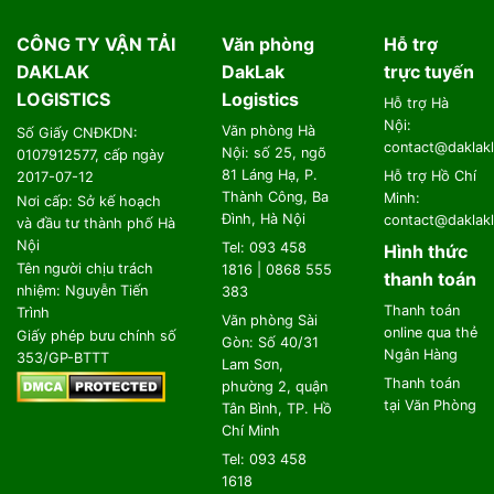
CÔNG TY VẬN TẢI
Văn phòng
Hỗ trợ
DAKLAK
DakLak
trực tuyến
LOGISTICS
Logistics
Hỗ trợ Hà
Nội:
Văn phòng Hà
Số Giấy CNĐKDN:
contact@daklakl
Nội: số 25, ngõ
0107912577, cấp ngày
81 Láng Hạ, P.
Hỗ trợ Hồ Chí
2017-07-12
Thành Công, Ba
Minh:
Nơi cấp: Sở kế hoạch
Đình, Hà Nội
contact@daklakl
và đầu tư thành phố Hà
Nội
Tel: 093 458
Hình thức
Tên người chịu trách
1816 | 0868 555
thanh toán
nhiệm: Nguyễn Tiến
383
Thanh toán
Trình
Văn phòng Sài
online qua thẻ
Giấy phép bưu chính số
Gòn: Số 40/31
Ngân Hàng
353/GP-BTTT
Lam Sơn,
Thanh toán
phường 2, quận
tại Văn Phòng
Tân Bình, TP. Hồ
Chí Minh
Tel: 093 458
1618