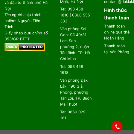
Đình, Hà Nội
contact@daklakl
và đầu tư thành phố Hà
Nội
Tel: 093 458
Hình thức
Tên người chịu trách
1816 | 0868 555
thanh toán
nhiệm: Nguyễn Tiến
383
Thanh toán
Trình
Văn phòng Sài
online qua thẻ
Giấy phép bưu chính số
Gòn: Số 40/31
Ngân Hàng
353/GP-BTTT
Lam Sơn,
Thanh toán
phường 2, quận
tại Văn Phòng
Tân Bình, TP. Hồ
Chí Minh
Tel: 093 458
1618
Văn phòng Đắk
Lắk: 190 Giải
Phóng, phường
Tân Lợi, TP. Buôn
Ma Thuột
Tel: 0869 029
161