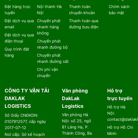
Đặt hàng trực
Nội thành Hà
Thanh toán
Chính sách
tuyến
Nội
chuyển khoản
bảo mật
Đặt dịch vụ qua
Chuyển phát
Thanh toán qua
email
nhanh hàng
đường bưu điện
không
Đặt dịch vụ qua
điện thoại
Chuyển phát
nhanh đường bộ
Quy trình đặt
hàng
Chuyển phát
nhanh đường sắt
Chi phí vận
chuyển
CÔNG TY VẬN TẢI
Văn phòng
Hỗ trợ
DAKLAK
DakLak
trực tuyến
LOGISTICS
Logistics
Hỗ trợ Hà
Nội:
Văn phòng Hà
Số Giấy CNĐKDN:
contact@daklakl
Nội: số 25, ngõ
0107912577, cấp ngày
81 Láng Hạ, P.
Hỗ trợ Hồ Chí
2017-07-12
Thành Công, Ba
Minh:
Nơi cấp: Sở kế hoạch