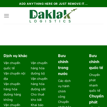
Skip
ADD ANYTHING HERE OR JUST REMOVE IT...
to
content
Dịch vụ khác
Bưu
Bưu
chính
chính
Vận chuyển
Vận chuyển
trong
quốc tế
quốc tế
hàng hóa
nước
Vận chuyển nội
đường bộ
Chuyển
địa
Vận chuyển
phát
Các dịch
Vận chuyển
hàng hóa
nhanh
vụ hành
hàng hóa
đường sắt
quốc tế
chính
đường hàng
Cho thuê
Chuyển
công
không
kho bãi
phát
Chuyển
Vận chuyển
Khai báo